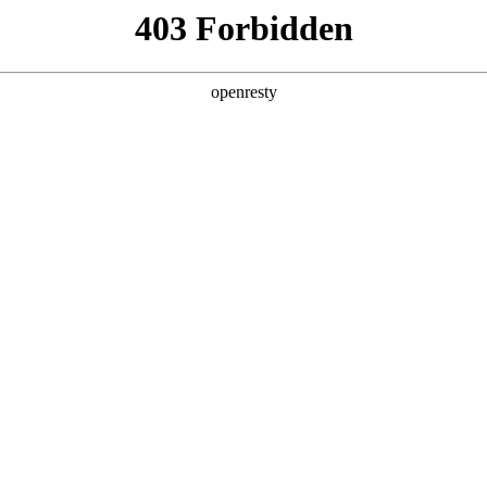
牌天地
预约品鉴
验，感受z6mg人生就是博汽车的驾乘动力，我们将根据
，以便更好为您提供试驾服务，信息提交成功后，服务中心
动与您联系！
1.选择您要驾驶的车型
全新一代 瑞虎9
瑞虎9X