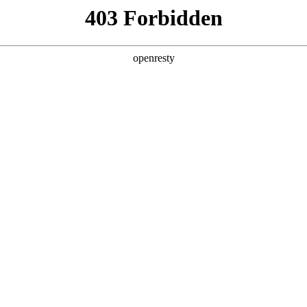
牌天地
全新一代 瑞虎9
瑞虎9X